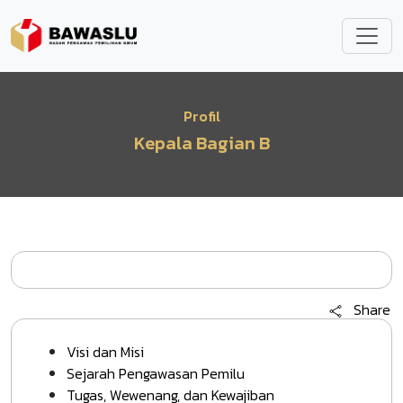
Lompat ke isi utama
Profil
Kepala Bagian B
Share
Visi dan Misi
Sejarah Pengawasan Pemilu
Tugas, Wewenang, dan Kewajiban