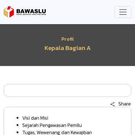
Lompat ke isi utama
Profil
Kepala Bagian A
Share
Visi dan Misi
Sejarah Pengawasan Pemilu
Tugas, Wewenang, dan Kewajiban